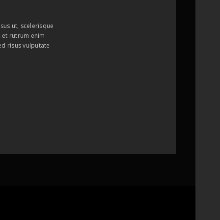
sus ut, scelerisque
i, et rutrum enim
ed risus vulputate