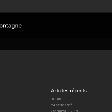
ontagne
Articles récents
DIPLôME
Ma petite fierté
Concours FPF 2019