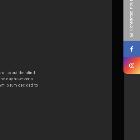
Contactez-nous
trol about the blind
. One day however a
orem Ipsum decided to