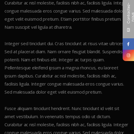
Curabitur ac nisl molestie, facilisis nibh ac, facilisis ligula. Integer
C
o
n
t
c
t
e
z
-
n
o
u
congue malesuada eros congue varius. Sed malesuada dolor
eget velit euismod pretium. Etiam porttitor finibus pretium.
Nam suscipit vel ligula at dharetra.
Integer sed tincidunt dui. Cras tincidunt at risus vitae ultrices.
Sed at placerat diam. Nam ornare feugiat blandit. Suspendisse
potenti. Nam et finibus elit. Integer ac turpis quam.
Pellentesque eleifend ipsum a magna rhoncus, eu laoreet
ipsum dapibus. Curabitur ac nisl molestie, facilisis nibh ac,
facilisis ligula. Integer congue malesuada eros congue varius.
Sed malesuada dolor eget velit euismod pretium.
Fusce aliquam tincidunt hendrerit. Nunc tincidunt id velit sit
amet vestibulum. In venenatis tempus odio ut dictum.
Curabitur ac nisl molestie, facilisis nibh ac, facilisis ligula. Integer
congue malesuada eros congue varius. Sed malesuada dolor