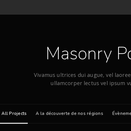
Masonry Po
Vivamus ultrices dui augue, vel laoreet
ullamcorper lectus vel ipsum v
All Projects
A la découverte de nos régions
Évèneme